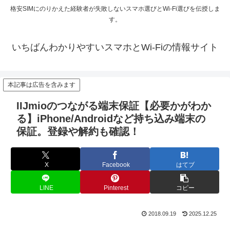
格安SIMにのりかえた経験者が失敗しないスマホ選びとWi-Fi選びを伝授しま
す。
いちばんわかりやすいスマホとWi-Fiの情報サイト
本記事は広告を含みます
IIJmioのつながる端末保証【必要かがわか
る】iPhone/Androidなど持ち込み端末の
保証。登録や解約も確認！
X
Facebook
はてブ
LINE
Pinterest
コピー
2018.09.19
2025.12.25