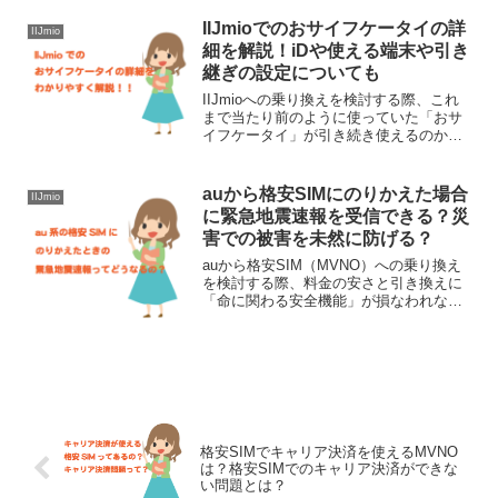
を含む多くの格安SIMサービス
（MVNO）では、家族間であっても名義
IIJmioでのおサイフケータイの詳
IIJmio
を書き換える「譲...
細を解説！iDや使える端末や引き
継ぎの設定についても
IIJmioへの乗り換えを検討する際、これ
まで当たり前のように使っていた「おサ
イフケータイ」が引き続き使えるのかど
うかは、重要なポイントです。IIJmioで
もおサイフケータイ機能は全く問題なく
利用できます。ちょっと前までは「格安
auから格安SIMにのりかえた場合
IIJmio
SIMにする...
に緊急地震速報を受信できる？災
害での被害を未然に防げる？
auから格安SIM（MVNO）への乗り換え
を検討する際、料金の安さと引き換えに
「命に関わる安全機能」が損なわれない
かは非常に気になるポイントです。特に
地震大国である日本において、スマート
フォンの「緊急地震速報」は避難の明暗
を分ける重要な役割...
格安SIMでキャリア決済を使えるMVNO
は？格安SIMでのキャリア決済ができな
い問題とは？