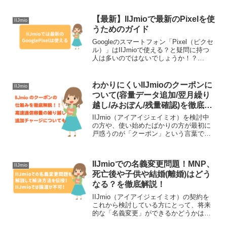
す。以前は一括の方がわずかにお得な時
期もありましたが、現在のIIJmioでは支
払い総額に差が出ることはほとんどあり
【最新】IIJmioで最新のPixelを使
IIJmio
ません。この...
うためのガイド
Googleのスマートフォン「Pixel（ピクセ
ル）」はIIJmioで使える？と疑問に持つ
人は多いのではないでしょうか！？
「Pixel（ピクセル）」シリーズは、2025
年も進化を続けています。現在は、最新
のPixel 10シリーズや、コスト...
わかりにくいIIJmioのクーポンに
IIJmio
ついて(容量データ追加/翌月繰り
越し/みおぽん/残量確認)を徹底解
説！
IIJmio（アイアイジェイミオ）を検討中
の方や、使い始めたばかりの方が最初に
戸惑うのが「クーポン」という言葉では
ないでしょうか。一般的にクーポンと言
えば「割引券」を想像しますが、IIJmio
におけるクーポンは全く別の意味を持ち
IIJmioでの名義変更問題！MNP、
ます。この記...
IIJmio
死亡後や子供や結婚(離婚)はどう
なる？を徹底解説！
IIJmio（アイアイジェイミオ）の契約を
これから検討している方にとって、将来
的な「名義変更」ができるかどうかは非
常に重要なポイントです。以前はIIJmio