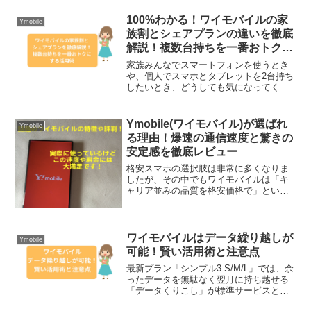
子さん世代にとって共通の悩みですよ
ね。2026年現在のラインナップは、ご両
100%わかる！ワイモバイルの家
Ymobile
親が自立して楽しく使い...
族割とシェアプランの違いを徹底
解説！複数台持ちを一番おトクに
する活用術
家族みんなでスマートフォンを使うとき
や、個人でスマホとタブレットを2台持ち
したいとき、どうしても気になってくる
のが毎月の固定費ですよね。ワイモバイ
ルでは、最新の「シンプル3 S/M/L」プラ
ンを中心に、家族でまとめることで受け
Ymobile(ワイモバイル)が選ばれ
Ymobile
られる強力な割...
る理由！爆速の通信速度と驚きの
安定感を徹底レビュー
格安スマホの選択肢は非常に多くなりま
したが、その中でもワイモバイルは「キ
ャリア並みの品質を格安価格で」という
ポジションを確立し、多くのユーザーか
ら絶大な支持を得ています。実際に利用
しているユーザーの口コミを見ると、お
昼休みや通勤時間帯といっ...
ワイモバイルはデータ繰り越しが
Ymobile
可能！賢い活用術と注意点
最新プラン「シンプル3 S/M/L」では、余
ったデータを無駄なく翌月に持ち越せる
「データくりこし」が標準サービスとな
っています。◎今回は、最新プランの内