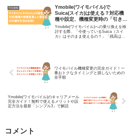
容に基づき、繰り越しの仕組みや、デー
タを1ギガも無駄にしないための最新活用
Ymobile(ワイモバイル)で
Ymobile
術を分かりやす...
Suica(スイカ)は使える？対応機
種や設定、機種変更時の「引き継
ぎ」の落とし穴を解説
Ymobile(ワイモバイル)への乗り換えを検
討する際、「今使っているSuica（スイ
カ）はそのまま使えるの？」「残高はど
うなるの？」という点は非常に気になる
ポイントかと思います。通勤・通学の改
札通過や、コンビニや自販機での買い物
に欠かせな...
ワイモバイル機種変更の完全ガイド！一
番おトクなタイミングと損しないための
全手順
Ymobile(ワイモバイル)のキャリアメール
完全ガイド！無料で使えるメリットや設
定方法を最新「シンプル3」で解説
コメント