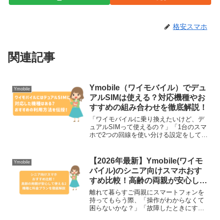
格安スマホ
関連記事
Ymobile（ワイモバイル）でデュ
Ymobile
アルSIMは使える？対応機種やお
すすめの組み合わせを徹底解説！
「ワイモバイルに乗り換えたいけど、デ
ュアルSIMって使えるの？」「1台のスマ
ホで2つの回線を使い分ける設定をしてみ
たい！」通信障害への備えや、仕事とプ
ライベートの使い分けとして、1台のスマ
ホに2つの通信会社のプランを入れる「デ
【2026年最新】Ymobile(ワイモ
Ymobile
ュアルSIM（...
バイル)のシニア向けスマホおす
すめ比較！高齢の両親が安心して
使える2機種と料金プランを徹底
離れて暮らすご両親にスマートフォンを
解説
持ってもらう際、「操作がわからなくて
困らないかな？」「故障したときにすぐ
助けてあげられない」という心配は、お