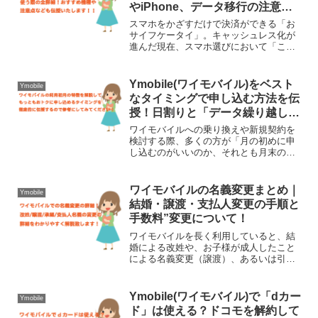
やiPhone、データ移行の注意点
まで徹底解説
スマホをかざすだけで決済ができる「お
サイフケータイ」。キャッシュレス化が
進んだ現在、スマホ選びにおいて「この
機能がないと絶対に困る！」という方も
多いのではないでしょうか。「ワイモバ
イルに乗り換えても、今まで通りおサイ
Ymobile(ワイモバイル)をベスト
Ymobile
フケータイは使えるの？」...
なタイミングで申し込む方法を伝
授！日割りと「データ繰り越し」
が重要！
ワイモバイルへの乗り換えや新規契約を
検討する際、多くの方が「月の初めに申
し込むのがいいのか、それとも月末の方
が得なのか」と悩まれます。携帯電話の
契約タイミングは、日割り計算の有無や
データ容量の付与ルールによって、数千
ワイモバイルの名義変更まとめ｜
Ymobile
円単位で差が出てしまうこ...
結婚・譲渡・支払人変更の手順と
手数料”変更について！
ワイモバイルを長く利用していると、結
婚による改姓や、お子様が成人したこと
による名義変更（譲渡）、あるいは引き
落とし口座やクレジットカードを変えた
いといった場面が訪れます。多くの格安
SIMでは名義変更（特に他人への譲渡）
Ymobile(ワイモバイル)で「dカー
Ymobile
ができないケースが多い...
ド」は使える？ドコモを解約して