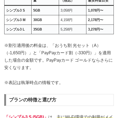
量
（税込）
最安料金目安
シンプル3 S
5GB
3,058円
1,078円〜
シンプル3 M
30GB
4,158円
2,178円〜
シンプル3 L
35GB
5,258円
3,278円〜
※割引適用後の料金は、「おうち割 光セット（A）
（-1,650円）」と「PayPayカード割（-330円）」を適用
した場合の金額です。PayPayカード ゴールドならさらに
安くなります。
※表記は執筆時点の情報です。
プランの特徴と選び方
「シンプル3 S (5GB)」
は、
主にWi-Fi環境での利用がメイ