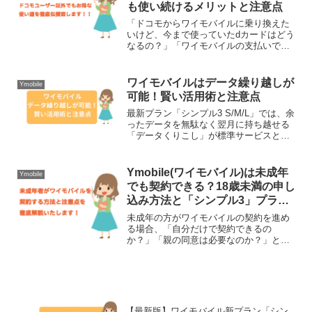
も使い続けるメリットと注意点
「ドコモからワイモバイルに乗り換えた
いけど、今まで使っていたdカードはどう
なるの？」「ワイモバイルの支払いでもd
ポイントは貯まる？」一番大事なポイン
トから言うと、Ymobile(ワイモバイル)の
支払いにもdカードは問題なく使えます
ワイモバイルはデータ繰り越しが
Ymobile
し、ポイン...
可能！賢い活用術と注意点
最新プラン「シンプル3 S/M/L」では、余
ったデータを無駄なく翌月に持ち越せる
「データくりこし」が標準サービスとな
っています。◎今回は、最新プランの内
容に基づき、繰り越しの仕組みや、デー
タを1ギガも無駄にしないための最新活用
Ymobile(ワイモバイル)は未成年
Ymobile
術を分かりやす...
でも契約できる？18歳未満の申し
込み方法と「シンプル3」プラン
の注意点を徹底解説
未成年の方がワイモバイルの契約を進め
る場合、「自分だけで契約できるの
か？」「親の同意は必要なのか？」とい
った疑問や不安に感じている人もいると
思います。実は、法律の改正により「18
歳以上」であれば親の同意なしで一人で
契約が可能になりましたが、...
【最新版】ワイモバイル新プラン「シン