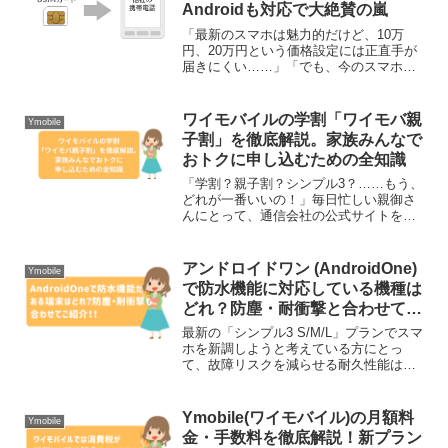
Androidも対応で大絶賛の嵐
「最新のスマホは魅力的だけど、10万
円、20万円という価格設定には正直手が
届きにくい……」「でも、今のスマホ代
は高すぎる。もっと賢く節約したい」。
そんなジレンマを抱えていませんか？か
つては「安くするなら機種も新しく買い
ワイモバイルの学割「ワイモバ親
Ymobile
替える」のが当たり前で...
子割」を徹底解説。家族みんなで
おトクに申し込むための全知識
「学割？親子割？シンプル3？……もう、
どれが一番いいの！」毎日忙しい親御さ
んにとって、通信会社の公式サイトを隅
から隅まで読み解く時間はなかなか取れ
ないものです。そこで、あなたの代わり
に私が「結局、いくらになるの？」「ど
アンドロイドワン (AndroidOne)
Ymobile
の機種を選べばいいの？...
で防水機能に対応している機種は
どれ？防塵・耐衝撃と合わせてご
紹介！
最新の「シンプル3 S/M/L」プランでスマ
ホを新調しようと考えている方にとっ
て、故障リスクを減らせる耐久性能は非
常に重要なチェックポイント！今回は、
現行モデルの防水・防塵・耐衝撃性能
と、それを支える最新基準について分か
Ymobile(ワイモバイル)の月額料
Ymobile
りやすく解説します。...
金・手数料を徹底解説！新プラン