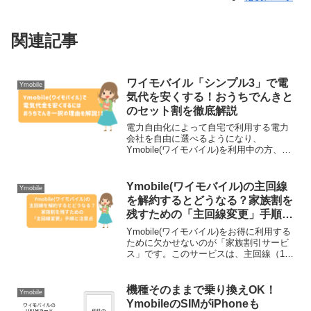
関連記事
ワイモバイル「シンプル3」で電
Ymobile
気代を安くする！おうちでんきと
のセット割を徹底解説
電力自由化によって自宅で利用する電力
会社を自由に選べるようになり、
Ymobile(ワイモバイル)を利用中の方、あ
るいはこれから契約をお考えの方には、
「おうちでんき」の利用でスマホ代が安
くなる「おうち割 でんきセット（A）」
Ymobile(ワイモバイル)の主回線
Ymobile
の活用が断然おすす...
を解約するとどうなる？家族割を
残すための「主回線変更」手順と
注意点
Ymobile(ワイモバイル)をお得に利用する
ために欠かせないのが「家族割引サービ
ス」です。このサービスは、主回線（1回
線目）と副回線（2回線目以降）をグルー
プ化することで、副回線の基本料金から
毎月1,100円（税込）を割引してくれる非
機種そのままで乗り換えOK！
Ymobile
常に...
YmobileのSIMがiPhoneも