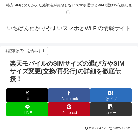
格安SIMにのりかえた経験者が失敗しないスマホ選びとWi-Fi選びを伝授しま
す。
いちばんわかりやすいスマホとWi-Fiの情報サイト
本記事は広告を含みます
楽天モバイルのSIMサイズの選び方やSIM
サイズ変更(交換/再発行)の詳細を徹底伝
授！
X
Facebook
はてブ
LINE
Pinterest
コピー
2017.04.17
2025.12.22