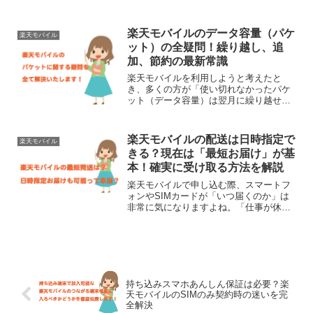
工夫が必要でした。楽天モバイル
（Rakuten最強プラン）...
楽天モバイルのデータ容量（パケ
楽天モバイル
ット）の全疑問！繰り越し、追
加、節約の最新常識
楽天モバイルを利用しようと考えたと
き、多くの方が「使い切れなかったパケ
ット（データ容量）は翌月に繰り越せる
のか？」という疑問を抱きます。特に以
前から格安スマホを利用していた方にと
って、繰り越し機能は「無駄をなくすた
楽天モバイルの配送は日時指定で
楽天モバイル
めの必須条件」だったからで...
きる？現在は「最短お届け」が基
本！確実に受け取る方法を解説
楽天モバイルで申し込む際、スマートフ
ォンやSIMカードが「いつ届くのか」は
非常に気になりますよね。「仕事が休み
の日に受け取りたい」「家族がいる時間
帯に届けてほしい」という希望は誰しも
あるはずです。実は、以前の楽天モバイ
ルでは申し込み時に配送...
持ち込みスマホあんしん保証は必要？楽
天モバイルのSIMのみ契約時の迷いを完
全解決