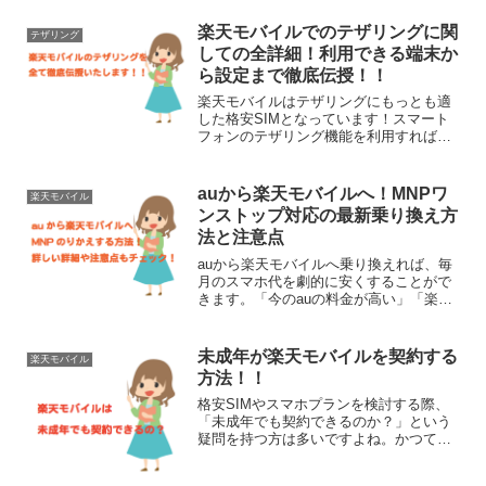
用のSIMが欲しい」楽天モバイルを、追
加で2回線目、3回線目を申し込みたいと
楽天モバイルでのテザリングに関
テザリング
考えている方は多いは...
しての全詳細！利用できる端末か
ら設定まで徹底伝授！！
楽天モバイルはテザリングにもっとも適
した格安SIMとなっています！スマート
フォンのテザリング機能を利用すれば外
出先でもモバイルWi-Fiルーターを使わな
くていいですし、Wi-Fiスポットを探す必
要もありません。使えないより使えるに
auから楽天モバイルへ！MNPワ
楽天モバイル
こしたこと...
ンストップ対応の最新乗り換え方
法と注意点
auから楽天モバイルへ乗り換えれば、毎
月のスマホ代を劇的に安くすることがで
きます。「今のauの料金が高い」「楽天
ポイントをもっと貯めたい」と考えてい
る方にとって、楽天モバイルは最も有力
な選択肢です。「乗り換え手続き
未成年が楽天モバイルを契約する
楽天モバイル
（MNP）」といえば一昔前...
方法！！
格安SIMやスマホプランを検討する際、
「未成年でも契約できるのか？」という
疑問を持つ方は多いですよね。かつては
未成年が契約するにはハードルが高く、
親御さんの名義で契約してもらうなどの