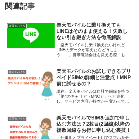
関連記事
楽天モバイルに乗り換えても
楽天モバイル
LINEはそのまま使える！失敗し
ない引き継ぎ方法を徹底解説
「楽天モバイルに乗り換えたいけれど、
LINEのデータが消えたらどうしよ
う……」携帯電話会社を変える際、もっ
とも多くの人が心配するのが「LINEの引
き継ぎ」です。友人との連絡手段のメイ
ンがLINEである現在、過去のトーク履歴
楽天モバイルのお試しできるプリ
楽天モバイル
や友だちリストが消...
ペイドSIMの詳細と注意点！MNP
前に試せるの？
現在、楽天モバイルは自社で回線を持つ
「第4のキャリア（MNO）」へと進化
し、サービス内容が根本から変わってい
ます。現在、楽天モバイル公式サイトで
個人向けに販売されている「プリペイド
SIM」は存在しません。その代わりに、
楽天モバイルでSIMを追加で申し
楽天モバイル
当時よりもはるかに安く...
込む方法は？2枚目(2回線)以降の
複数回線をお得に申し込む裏技！
「仕事用とプライベート用でスマホを分