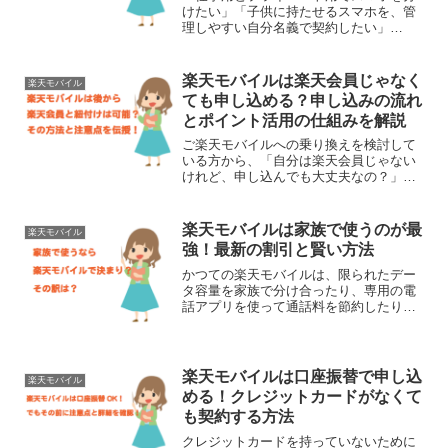
けたい」「子供に持たせるスマホを、管
理しやすい自分名義で契約したい」
「iPadやタブレット用に、データ通信専
用のSIMが欲しい」楽天モバイルを、追
加で2回線目、3回線目を申し込みたいと
楽天モバイルは楽天会員じゃなく
楽天モバイル
考えている方は多いは...
ても申し込める？申し込みの流れ
とポイント活用の仕組みを解説
ご楽天モバイルへの乗り換えを検討して
いる方から、「自分は楽天会員じゃない
けれど、申し込んでも大丈夫なの？」と
いう疑問があります。。普段、楽天市場
や楽天カードを使っていない方だと、わ
ざわざ事前に会員登録をするのが面倒に
楽天モバイルは家族で使うのが最
楽天モバイル
感じたり、手続きが複雑に...
強！最新の割引と賢い方法
かつての楽天モバイルは、限られたデー
タ容量を家族で分け合ったり、専用の電
話アプリを使って通話料を節約したりす
る「格安SIM」のひとつでした。しか
し、自社で基地局を運営する「キャリ
ア」となった現在の楽天モバイルは、そ
のサービス内容を根本から見...
楽天モバイルは口座振替で申し込
楽天モバイル
める！クレジットカードがなくて
も契約する方法
クレジットカードを持っていないために