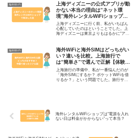
GoogleLINEInstagramGoogleマップこれ
上海ディズニーの公式アプリが動
海外Wi-Fi
らが普...
かない本当の理由は“ネット環
境”海外レンタルWiFiショップで
解決した話
上海ディズニーに行く前、私がいちばん
心配していたのはということでした。上
海ディズニーは東京よりもはるかに“アプ
リ依存”のパークで、待ち時間もスタンバ
イパスもマップも、すべてアプリが中
心。だから、ネットが弱いだけで思うよ
海外WiFiと海外SIMはどっちがい
海外Wi-Fi
うに動けなくなってしま...
い？違いを比較。上海旅行で
は“簡単さ”で選んで正解【体験レ
ポ】
上海旅行の準備中、私が一番悩んだのが
「海外SIMにするか？ ポケットWiFiを借
りるか？」という問題でした。旅行サイ
トでは海外SIMをすすめる記事も多く、
「安いし便利！」「現地で買える！」な
ど魅力的な言葉が飛び交います。でも調
べれば調べるほ...
海外レンタルWiFiショップは“電源を入れ
ない日は料金がかからない”って本当？