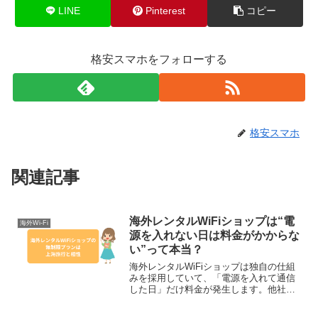
LINE
Pinterest
コピー
格安スマホをフォローする
格安スマホ
関連記事
海外レンタルWiFiショップは“電
海外Wi-Fi
源を入れない日は料金がかからな
い”って本当？
海外レンタルWiFiショップは独自の仕組
みを採用していて、「電源を入れて通信
した日」だけ料金が発生します。他社
WiFiに多いパターンは↓出発日から帰国日
まで“日数課金”1日の一部しか使ってなく