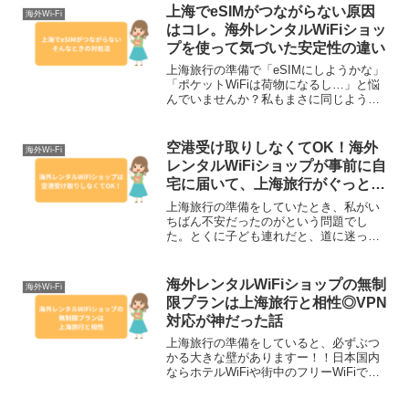
ても1日分まるごと課金電源オフでも料金
上海でeSIMがつながらない原因
海外Wi-Fi
は同じしか...
はコレ。海外レンタルWiFiショッ
プを使って気づいた安定性の違い
上海旅行の準備で「eSIMにしようかな」
「ポケットWiFiは荷物になるし…」と悩
んでいませんか？私もまさに同じように
悩み…結論から言うと、上海ではeSIMが
突然つながらなくなるリスクが高く、海
外レンタルWiFiショップのほうが圧倒的
空港受け取りしなくてOK！海外
海外Wi-Fi
に安定し...
レンタルWiFiショップが事前に自
宅に届いて、上海旅行がぐっと楽
になった理由
上海旅行の準備をしていたとき、私がい
ちばん不安だったのがという問題でし
た。とくに子ども連れだと、道に迷った
り、アプリが開けなかったり、支払いが
できなかったりするのって本当に困りま
すよね。調べてみると、上海はクレジッ
海外レンタルWiFiショップの無制
海外Wi-Fi
トカードがほとんど使えず、...
限プランは上海旅行と相性◎VPN
対応が神だった話
上海旅行の準備をしていると、必ずぶつ
かる大きな壁がありますー！！日本国内
ならホテルWiFiや街中のフリーWiFiで何
とかなるけれど、上海は事情がまったく
違います。まず中国では