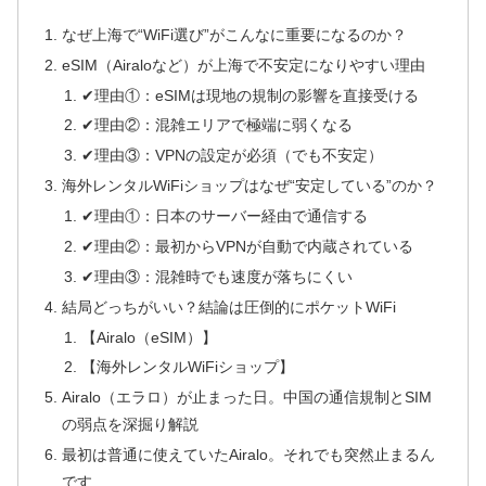
なぜ上海で“WiFi選び”がこんなに重要になるのか？
eSIM（Airaloなど）が上海で不安定になりやすい理由
✔理由①：eSIMは現地の規制の影響を直接受ける
✔理由②：混雑エリアで極端に弱くなる
✔理由③：VPNの設定が必須（でも不安定）
海外レンタルWiFiショップはなぜ“安定している”のか？
✔理由①：日本のサーバー経由で通信する
✔理由②：最初からVPNが自動で内蔵されている
✔理由③：混雑時でも速度が落ちにくい
結局どっちがいい？結論は圧倒的にポケットWiFi
【Airalo（eSIM）】
【海外レンタルWiFiショップ】
Airalo（エラロ）が止まった日。中国の通信規制とSIM
の弱点を深掘り解説
最初は普通に使えていたAiralo。それでも突然止まるん
です