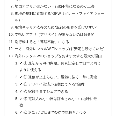
地図アプリが開かない＝行動不能になるのが上海
現地の規制に直撃する“GFW（グレートファイアウォー
ル）”
現地キャリア依存のため“混雑の影響を受けやすい”
支払いアプリ（アリペイ）が動かないのは致命的
別行動すると「連絡不能」になる
一方、海外レンタルWiFiショップは“安定し続けていた”
海外レンタルWiFiショップをおすすめする最大の理由
✔ ① 最初からVPN内蔵。何も設定せず日本と同じ
ように使える
✔ ② 通信が止まらない。混雑に強く、常に高速
✔ ③ アリペイ決済が確実にできる“命綱”
✔ ④ 家族全員でシェアできる
✔ ⑤ 電源入れない日は課金されない（地味に最
強）
✔ ⑥ 返却も“翌日までOK”で気持ちがラク