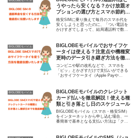
て耳に当てやすいガ...
BIGLOBEモバイル
うやったら安くなる？かけ放題オ
プションの選び方とスマホ節約術
を徹底解説！
格安SIMに乗り換えて毎月のスマホ代を
安くしようと思ったのに、「つい電話を
かけすぎてしまって、結局通話料で数千
円も損をしてしまった…」なんて失敗は
絶対に避けたいですよね。BIGLOBEモバ
イル（スマホ・格安SIM）を契約する
BIGLOBEモバイルでおサイフケ
BIGLOBEモバイル
際、音声通話の料...
ータイは使える？注意点や機種変
更時のデータ引き継ぎ方法を徹底
解説！
コンビニや駅の改札などで、スマホを
「ピッ」とかざすだけで支払いができる
「おサイフケータイ（Apple Payや
Google ウォレットなど）」。一度この便
利さを知ってしまうと、もう手放せなく
なりますよね。大手携帯会社（ドコモ・
BIGLOBEモバイルのクレジット
BIGLOBEモバイル
au・ソフトバ...
カード払いを徹底解説！使える種
類と引き落とし日のスケジュール
BIGLOBEモバイル（スマホ・格安SIM）
をインターネットから申し込む場合、一
番簡単で基本となる支払い方法は「クレ
ジットカード払い」です。（※新規申し
込みの場合、Webからは口座振替やデビ
ットカードでの登録はできません。）
BIGLOBEモバイルのSMS（ショ