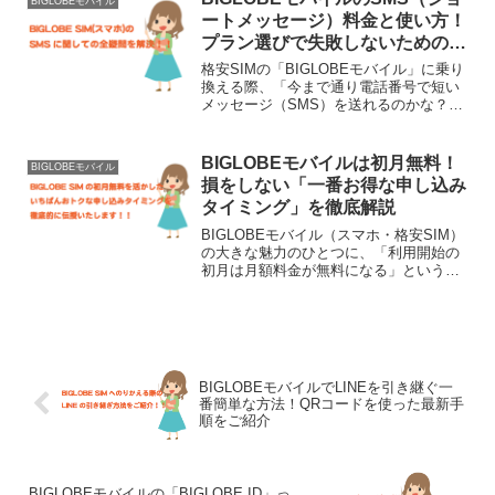
BIGLOBEモバイル
「自分の持ってい...
ートメッセージ）料金と使い方！
プラン選びで失敗しないためのポ
イント
格安SIMの「BIGLOBEモバイル」に乗り
換える際、「今まで通り電話番号で短い
メッセージ（SMS）を送れるのかな？」
「プランを選ぶ時、SMS付きとSMSなし
のどっちにすればいいんだろう？」と疑
問に思うことがありますよね。この記事
BIGLOBEモバイルは初月無料！
BIGLOBEモバイル
では、BI...
損をしない「一番お得な申し込み
タイミング」を徹底解説
BIGLOBEモバイル（スマホ・格安SIM）
の大きな魅力のひとつに、「利用開始の
初月は月額料金が無料になる」という特
典があります。しかし、実はこの特典、
申し込むタイミングを少し間違えるだけ
で数千円も損をしてしまう可能性がある
のをご存知でしょ...
BIGLOBEモバイルでLINEを引き継ぐ一
番簡単な方法！QRコードを使った最新手
順をご紹介
BIGLOBEモバイルの「BIGLOBE ID」っ