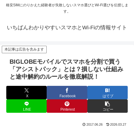
格安SIMにのりかえた経験者が失敗しないスマホ選びとWi-Fi選びを伝授しま
す。
いちばんわかりやすいスマホとWi-Fiの情報サイト
本記事は広告を含みます
BIGLOBEモバイルでスマホを分割で買う
「アシストパック」とは？損しない仕組み
と途中解約のルールを徹底解説！
X
Facebook
はてブ
LINE
Pinterest
コピー
2017.06.26
2026.03.27