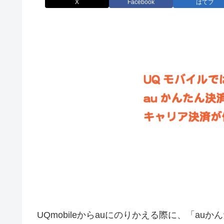
X
Facebook
はてブ
UQmobileからauにのりかえる際に、「a