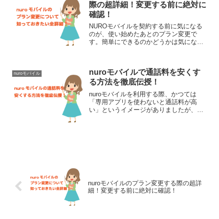
際の超詳細！変更する前に絶対に
確認！
NUROモバイルを契約する前に気になる
のが、使い始めたあとのプラン変更で
す。簡単にできるのかどうかは気になる
ポイントです。データを増やしたいとい
うのであれば簡単です！ですが、回線の
種類を変更は難しいので気を付けてくだ
nuroモバイルで通話料を安くす
さい。現在のnuroモバ...
nuroモバイル
る方法を徹底伝授！
nuroモバイルを利用する際、かつては
「専用アプリを使わないと通話料が高
い」というイメージがありましたが、現
在はその仕組みが大きく進化していま
す。現在のnuroモバイルでは、特別な設
定やアプリを介さなくても、標準の電話
アプリから発信するだけ...
nuroモバイルのプラン変更する際の超詳
細！変更する前に絶対に確認！