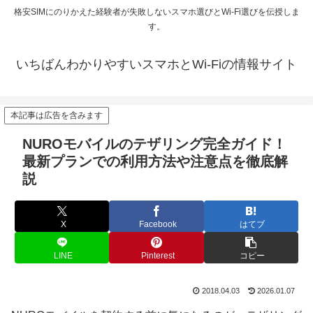
格安SIMにのりかえた経験者が失敗しないスマホ選びとWi-Fi選びを伝授しま
す。
いちばんわかりやすいスマホとWi-Fiの情報サイト
本記事は広告を含みます
NUROモバイルのテザリング完全ガイド！
最新プランでの利用方法や注意点を徹底解
説
X
Facebook
はてブ
LINE
Pinterest
コピー
2018.04.03
2026.01.07