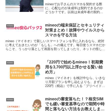
mineoでお子さんのスマホを契約する際
に、心配なのが未成年は契約できるのか
どうか？です。以前は未成年者の契約が
難しいイメージのあった格安スマホです
が、mineo（マイネオ）は法律の変更やサ
ービス改訂を経て、今では非常にスムー
mineoの端末保証とセキュリティ
mineo
ズに利用できる...
対策まとめ！故障やウイルスから
スマホを守る方法
mineo（マイネオ）で新しいスマートフォンを手に入れるなら、絶対
に考えておきたいのが「もしも」への備えです。毎日使うスマホだか
らこそ、うっかり落として画面を割ってしまったり、ネットの怪しい
サイトでトラブルに巻き込まれたりするリスクは常に隣...
「220円で始めるmineo！初期費
mineo
用を3,700円以上浮かせる賢い始
め方」
mineo（マイネオ）を検討中なら、いきな
り月額プランを申し込むよりも、まずは
220円（税込）で手に入る「プリペイドパ
ック」からスタートするのが最も賢い選
択！わずかペットボトル飲料一本分ほど
の金額で、自分のスマホがしっかり繋が
mineoの審査落ちた！？格安SIM
mineo
るか、速度に満...
でも緩い審査基準なので期間や時
間と落ちない方法をお教えしま