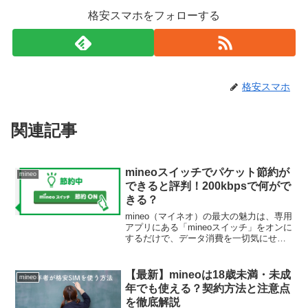
格安スマホをフォローする
格安スマホ
関連記事
mineoスイッチでパケット節約が
mineo
できると評判！200kbpsで何がで
きる？
mineo（マイネオ）の最大の魅力は、専用
アプリにある「mineoスイッチ」をオンに
するだけで、データ消費を一切気にせず
インターネットを使い放題にできる点に
あります。自分のペースでパケットを節
約できるため、月末の速度制限に怯える
【最新】mineoは18歳未満・未成
mineo
必要はもうあ...
年でも使える？契約方法と注意点
を徹底解説