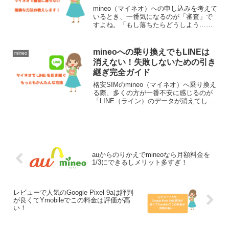
す！
mineo（マイネオ）への申し込みを考えて
いるとき、一番気になるのが「審査」で
すよね。「もし落ちたらどうしよう…」
と不安になるかもしれませんが、実は
mineoの審査はポイントさえ押さえれば決
して高いハードルではありません。この
mineoへの乗り換えでもLINEは
mineo
記事では、これ...
消えない！失敗しないための引き
継ぎ完全ガイド
格安SIMのmineo（マイネオ）へ乗り換え
る際、多くの方が一番不安に感じるのが
「LINE（ライン）のデータが消えてしま
わないか」という点です。家族や友人と
の大切なメッセージ、写真、購入したス
タンプなどは、正しい手順で行えば、新
しいスマホへ...
auからのりかえでmineoなら月額料金を
1/3にできるしメリット多すぎ！
レビューで人気のGoogle Pixel 9aは評判
が良くてYmobileでこの料金は評価が高
い！