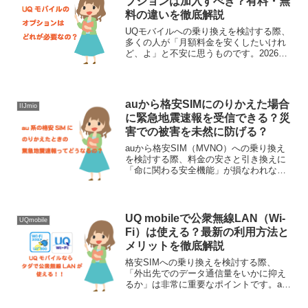
プションは加入すべき？有料・無
料の違いを徹底解説
UQモバイルへの乗り換えを検討する際、
多くの人が「月額料金を安くしたいけれ
ど、よ」と不安に思うものです。2026年
現在、UQモバイルのプランはさらに進化
し、以前よりも「最初からセットになっ
ているもの」と「自分で選ぶもの」が明
確になりました。...
auから格安SIMにのりかえた場合
IIJmio
に緊急地震速報を受信できる？災
害での被害を未然に防げる？
auから格安SIM（MVNO）への乗り換え
を検討する際、料金の安さと引き換えに
「命に関わる安全機能」が損なわれない
かは非常に気になるポイントです。特に
地震大国である日本において、スマート
フォンの「緊急地震速報」は避難の明暗
を分ける重要な役割...
UQ mobileで公衆無線LAN（Wi-
UQmobile
Fi）は使える？最新の利用方法と
メリットを徹底解説
格安SIMへの乗り換えを検討する際、
「外出先でのデータ通信量をいかに抑え
るか」は非常に重要なポイントです。au
回線を利用した格安SIMの中で、無料で
手軽に公衆無線LAN（公共のWi-Fiスポッ