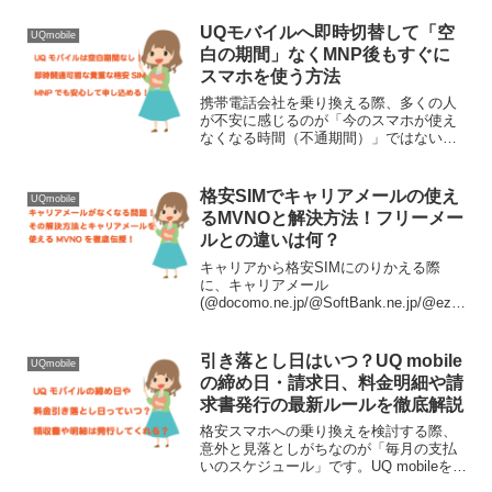
ト）を使えるサービスは限られていまし
UQモバイルへ即時切替して「空
た。しかし現...
UQmobile
白の期間」なくMNP後もすぐに
スマホを使う方法
携帯電話会社を乗り換える際、多くの人
が不安に感じるのが「今のスマホが使え
なくなる時間（不通期間）」ではないで
しょうか。ネットで申し込むと、新しい
SIMカードが届くまで電話やメールが使
えない「空白の期間」ができると思われ
格安SIMでキャリアメールの使え
UQmobile
がちですが、現在のUQ...
るMVNOと解決方法！フリーメー
ルとの違いは何？
キャリアから格安SIMにのりかえる際
に、キャリアメール
(@docomo.ne.jp/@SoftBank.ne.jp/@ezw
eb.ne.jp)は使えなくなってしまいます。
その際には特にキャリアメールとフリー
メールの違いに大きなデメリットを感...
引き落とし日はいつ？UQ mobile
UQmobile
の締め日・請求日、料金明細や請
求書発行の最新ルールを徹底解説
格安スマホへの乗り換えを検討する際、
意外と見落としがちなのが「毎月の支払
いのスケジュール」です。UQ mobileを利
用するにあたって、いつまでの利用料金